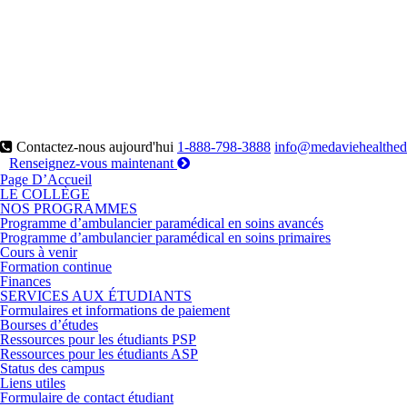
Contactez-nous aujourd'hui
1-888-798-3888
info@medaviehealthe
Renseignez-vous maintenant
Page D’Accueil
LE COLLÈGE
NOS PROGRAMMES
Programme d’ambulancier paramédical en soins avancés
Programme d’ambulancier paramédical en soins primaires
Cours à venir
Formation continue
Finances
SERVICES AUX ÉTUDIANTS
Formulaires et informations de paiement
Bourses d’études
Ressources pour les étudiants PSP
Ressources pour les étudiants ASP
Status des campus
Liens utiles
Formulaire de contact étudiant