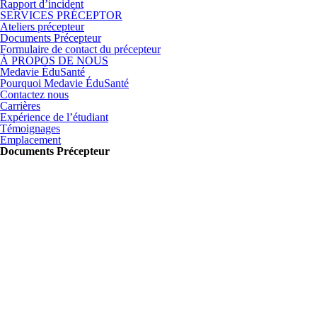
Rapport d’incident
SERVICES PRÉCEPTOR
Ateliers précepteur
Documents Précepteur
Formulaire de contact du précepteur
À PROPOS DE NOUS
Medavie ÉduSanté
Pourquoi Medavie ÉduSanté
Contactez nous
Carrières
Expérience de l’étudiant
Témoignages
Emplacement
Documents Précepteur